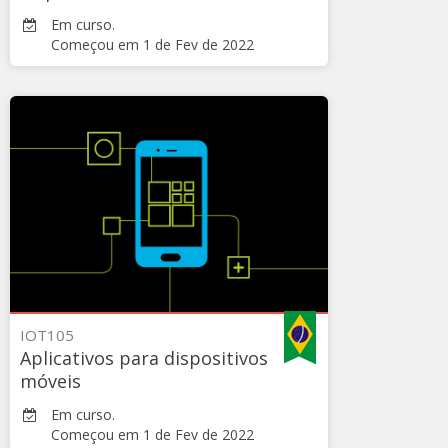
Em curso.
Começou em 1 de Fev de 2022
LSI-
TEC
IOT105ES
Iniciar
1
de
Fev
de
2022
>
IOT105
Aplicativos para dispositivos
móveis
Em curso.
Começou em 1 de Fev de 2022