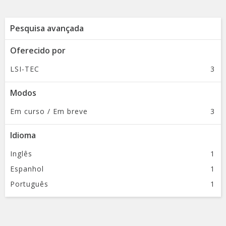
IOT105EN
Iniciar
1
de
Fev
Pesquisa avançada
de
2022
>
Oferecido por
LSI-TEC
3
Modos
Em curso / Em breve
3
Idioma
Inglês
1
Espanhol
1
Português
1