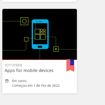
LSI-
TEC
IOT105
Iniciar
1
de
Fev
de
2022
>
IOT105EN
Apps for mobile devices
Em curso.
Começou em 1 de Fev de 2022
LSI-
TEC